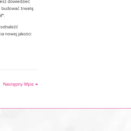
cesz dowiedzieć
się budować trwałą
i”
.
i odnaleźć
ia nowej jakości
Następny Wpis
→