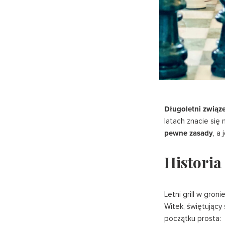
Długoletni związ
latach znacie się
pewne zasady
, a
Historia
Letni grill w gron
Witek, świętujący 
początku prosta: