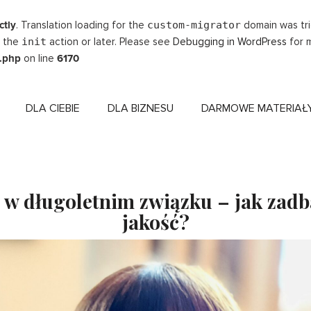
ctly
. Translation loading for the
custom-migrator
domain was trig
t the
init
action or later. Please see
Debugging in WordPress
for m
.php
on line
6170
DLA CIEBIE
DLA BIZNESU
DARMOWE MATERIAŁ
 w długoletnim związku – jak zadb
jakość?