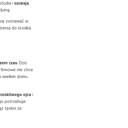
studia i
szukają
 dumą.
się zostawać w
dzenia do środka.
azem czas
. Dziś
e firmowe nie chce
w wielkim domu.
troskliwego ojca
i
go potrzebuje:
ąż tęskni za