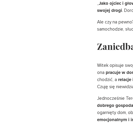
„
Jako ojciec i gł
swojej drogi
. Dor
Ale czy na pewno?
samochodzie, słuc
Zaniedba
Witek opisuje swoj
ona
pracuje w d
chodzić, a
relacje
Czuję się niewidzia
Jednocześnie Tere
dobrego gospoda
ogarnięty dom, ob
emocjonalnym i 