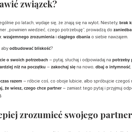
awić związek?
gólnie po latach, wydaje się, że znają się na wylot. Niestety,
brak 
tner „powinien wiedzieć, czego potrzebuję”, prowadzą do
zaniedb
y
,
wzajemnego zrozumienia
i
ciągłego dbania
o siebie nawzajem.
, aby
odbudować bliskość
?
ie o swoich potrzebach
– pytaj, słuchaj i odpowiadaj na
potrzeby 
bardziej niż na początku
–
zakochaj się
na nowo,
dbaj o intymność
 czas razem
– róbcie coś, co oboje lubicie, albo spróbujcie czegoś
j, że wiesz, czego chce partner
– zamiast tego pytaj i przyjmuj odp
ą.
epiej zrozumieć swojego partne