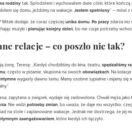
owa rodziny
tak. Spłodziłem i wychowałem dwie córki, które kończą 
obiłem się domu, jeździmy na wakacje.
Jestem spełniony
” – mówi z
 Witek dodaje, że coraz częściej
unika domu
.
Po pracy
zdarza mu 
hając muzyki i
planując kolejny dzień
, bo nie czuje potrzeby wcho
ne relacje – co poszło nie tak?
ą żonę, Teresę: „Kiedyś chodziliśmy do kina, teatru,
spędzaliśmy r
omu
, często w piżamie, skupiona na swoich
obowiązkach
. Na kolacj
 intymne
wygasły dawno temu. Mamy osobne sypialnie i mijamy się 
lny.”
sa, zapytana o związek, wydaje się zadowolona. Chwali męża jako
rza
. Nie widzi
potrzeby zmian
, bo uważa, że daje mu wszystko, cze
iad na stole i zaplanowane wakacje. Jednak nie dostrzega, że jej m
intymnym zaangażowaniem
, które kiedyś ich łączyło.