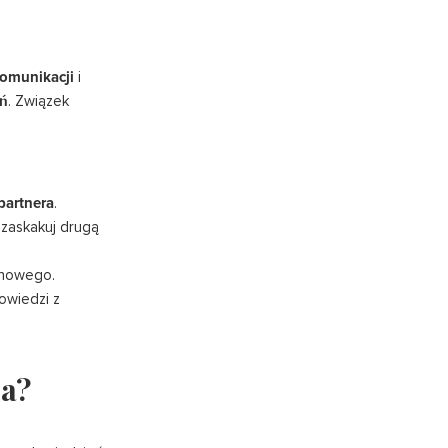
komunikacji
i
ań
. Związek
partnera
.
, zaskakuj drugą
 nowego.
owiedzi z
ra?