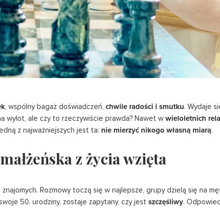
ek
, wspólny bagaż doświadczeń,
chwile radości i smutku
. Wydaje si
 na wylot, ale czy to rzeczywiście prawda? Nawet w
wieloletnich rel
 jedną z najważniejszych jest ta:
nie mierzyć nikogo własną miarą
.
 małżeńska z życia wzięta
ie znajomych. Rozmowy toczą się w najlepsze, grupy dzielą się na męs
swoje 50. urodziny, zostaje zapytany, czy jest
szczęśliwy
. Odpowied