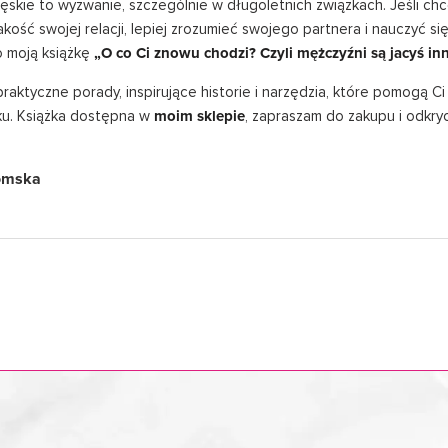
skie to wyzwanie, szczególnie w długoletnich związkach. Jeśli ch
jakość swojej relacji, lepiej zrozumieć swojego partnera i nauczyć 
po moją książkę
„O co Ci znowu chodzi? Czyli mężczyźni są jacyś inn
praktyczne porady, inspirujące historie i narzędzia, które pomogą C
ku. Książka dostępna w
moim sklepie
, zapraszam do zakupu i odkryc
omska