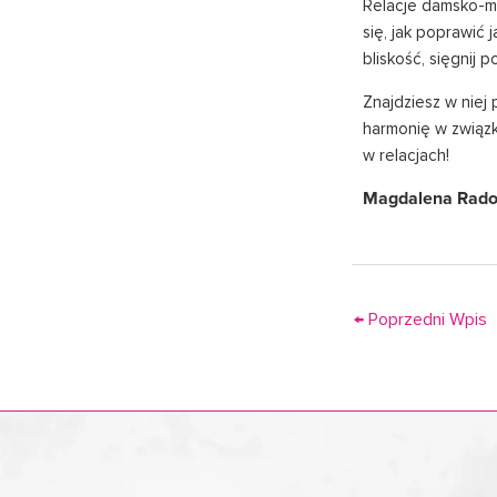
Relacje damsko-mę
się, jak poprawić 
bliskość, sięgnij 
Znajdziesz w niej 
harmonię w związ
w relacjach!
Magdalena Rad
←
Poprzedni Wpis