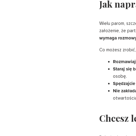
Jak napr
Wielu parom, szcze
założenie, że par
wymaga rozmow
Co możesz zrobić
Rozmawiajc
Staraj się 
osobę.
Spędzajcie
Nie zakłada
otwartości
Chcesz l