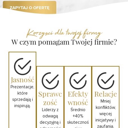
ZAPYTAJ O OFERTĘ
Korzysci dla twojej firmy
W czym pomagam Twojej firmie?
Jasność
Prezentacje,
Sprawc
Efekty
Relacje
które
sprzedają i
zość
wność
Mniej
inspirują.
konfliktów,
Liderzy z
Średnio
więcej
odwagą
+40%
inicjatywy i
decyzyjną i
skutecznoś
zaufania.