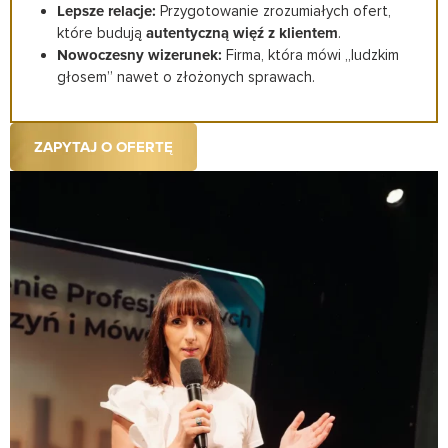
Lepsze relacje:
Przygotowanie zrozumiałych ofert,
które budują
autentyczną więź z klientem
.
Nowoczesny wizerunek:
Firma, która mówi „ludzkim
głosem” nawet o złożonych sprawach.
ZAPYTAJ O OFERTĘ