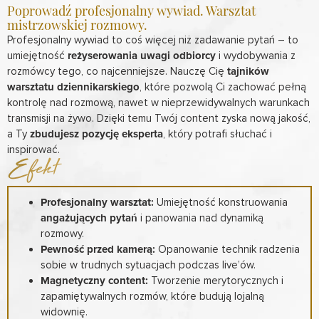
Poprowadź profesjonalny wywiad. Warsztat
mistrzowskiej rozmowy.
Profesjonalny wywiad to coś więcej niż zadawanie pytań – to
umiejętność
reżyserowania uwagi odbiorcy
i wydobywania z
rozmówcy tego, co najcenniejsze. Nauczę Cię
tajników
warsztatu dziennikarskiego
, które pozwolą Ci zachować pełną
kontrolę nad rozmową, nawet w nieprzewidywalnych warunkach
transmisji na żywo. Dzięki temu Twój content zyska nową jakość,
a Ty
zbudujesz pozycję eksperta
, który potrafi słuchać i
inspirować.
Efekt
Profesjonalny warsztat:
Umiejętność konstruowania
angażujących pytań
i panowania nad dynamiką
rozmowy.
Pewność przed kamerą:
Opanowanie technik radzenia
sobie w trudnych sytuacjach podczas live’ów.
Magnetyczny content:
Tworzenie merytorycznych i
zapamiętywalnych rozmów, które budują lojalną
widownię.