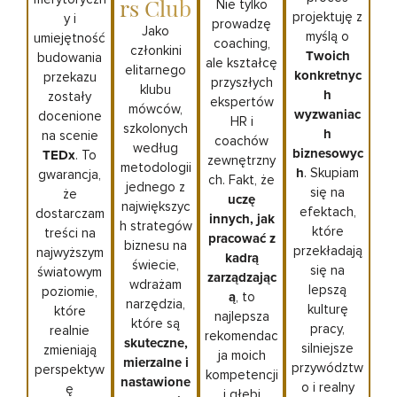
rs Club
Nie tylko
projektuję z
y i
prowadzę
Jako
myślą o
umiejętność
coaching,
członkini
Twoich
budowania
ale kształcę
elitarnego
konkretnyc
przekazu
przyszłych
klubu
h
zostały
ekspertów
mówców,
wyzwaniac
docenione
HR i
szkolonych
h
na scenie
coachów
według
biznesowyc
TEDx
. To
zewnętrzny
metodologii
h
. Skupiam
gwarancja,
ch. Fakt, że
jednego z
się na
że
uczę
największyc
efektach,
dostarczam
innych, jak
h strategów
które
treści na
pracować z
biznesu na
przekładają
najwyższym
kadrą
świecie,
się na
światowym
zarządzając
wdrażam
lepszą
poziomie,
ą
, to
narzędzia,
kulturę
które
najlepsza
które są
pracy,
realnie
rekomendac
skuteczne,
silniejsze
zmieniają
ja moich
mierzalne i
przywództw
perspektyw
kompetencji
nastawione
o i realny
ę
i głębi