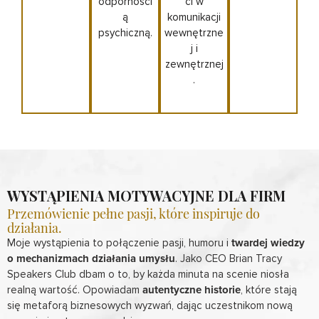
odporności
ci w
ą
komunikacji
psychiczną.
wewnętrzne
j i
zewnętrznej
.
WYSTĄPIENIA MOTYWACYJNE DLA FIRM
Przemówienie pełne pasji, które inspiruje do
działania.
Moje wystąpienia to połączenie pasji, humoru i
twardej wiedzy
o mechanizmach działania umysłu
. Jako CEO Brian Tracy
Speakers Club dbam o to, by każda minuta na scenie niosła
realną wartość. Opowiadam
autentyczne historie
, które stają
się metaforą biznesowych wyzwań, dając uczestnikom nową