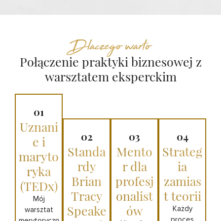
Dlaczego warto
Połączenie praktyki biznesowej z
warsztatem eksperckim
01
Uznani
02
03
04
e i
Standa
Mento
Strateg
maryto
rdy
r dla
ia
ryka
Brian
profesj
zamias
(TEDx)
Tracy
onalist
t teorii
Mój
Speake
ów
Każdy
warsztat
proces
merytoryczn