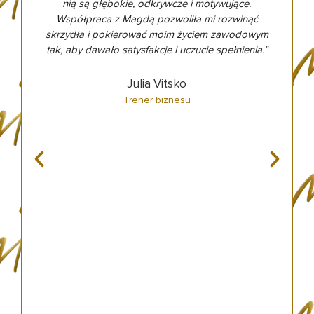
nią są głębokie, odkrywcze i motywujące.
Współpraca z Magdą pozwoliła mi rozwinąć
skrzydła i pokierować moim życiem zawodowym
y
tak, aby dawało satysfakcje i uczucie spełnienia.”
ak
Julia Vitsko
mi
z
Trener biznesu
ne