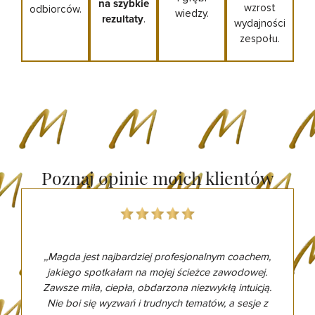
na szybkie
wzrost
odbiorców.
wiedzy.
rezultaty
.
wydajności
zespołu.
Poznaj opinie moich klientów
ch
,,Magda jest najbardziej profesjonalnym coachem,
jakiego spotkałam na mojej ścieżce zawodowej.
m
Zawsze miła, ciepła, obdarzona niezwykłą intuicją.
u
Nie boi się wyzwań i trudnych tematów, a sesje z