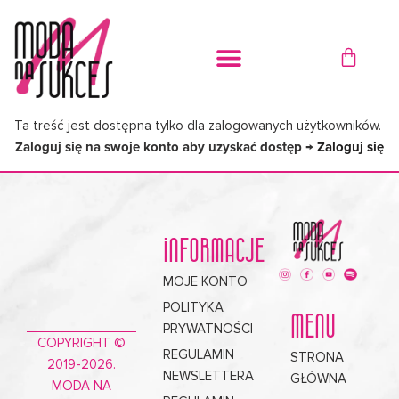
Przejdź
do
WÓZE
treści
Ta treść jest dostępna tylko dla zalogowanych użytkowników.
Zaloguj się na swoje konto aby uzyskać dostęp →
Zaloguj się
INFORMACJE
MOJE KONTO
POLITYKA
MENU
PRYWATNOŚCI
COPYRIGHT ©
REGULAMIN
STRONA
2019-2026.
NEWSLETTERA
GŁÓWNA
MODA NA