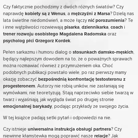
Czy faktycznie pochodzimy z dwóch różnych światów? Czy
naprawdę
kobiety są z Wenus
, a
mężczyźni z Marsa
? Dzielą nas
lata świetlne niedomówień, a może łączy
nić porozumienia
? Te
i inne wątpliwości rozwiewają
pisarka
,
dziennikarka
,
coach
i
trener rozwoju osobistego
Magdalena Radomska
oraz
psycholog płci
Grzegorz Kordek
.
Pełen sarkazmu i humoru dialog o
stosunkach damsko-męskich
,
będący najlepszym dowodem na to, że o poważnych sprawach
można rozmawiać również z przymrużeniem oka. Choć
podobnych publikacji powstało wiele, po raz pierwszy mamy
okazję zobaczyć
bezpośrednią konfrontację testosteronu z
progesteronem
. Autorzy nie robią uników, nie zasłaniają się
wymówkami, nie teoretyzują. Stają naprzeciwko siebie twarzą w
twarz i wyjaśniają, jak wygląda świat po drugiej stronie
emocjonalnej barykady
, podając przykłady ze swojego życia.
W tej książce padają setki pytań i odpowiedzi na nie.
Czy istnieje
uniwersalna instrukcja obsługi partnera
? Czy
niewinne kłamstewka mogą poprawić nasze
relacje
? Jak