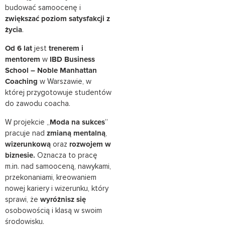
budować samoocenę i
zwiększać poziom satysfakcji z
życia
.
Od 6 lat
jest
trenerem i
mentorem
w
IBD Business
School – Noble Manhattan
Coaching
w Warszawie, w
której przygotowuje studentów
do zawodu coacha.
W projekcie „
Moda na sukces
”
pracuje nad
zmianą mentalną
,
wizerunkową
oraz
rozwojem w
biznesie.
Oznacza to pracę
m.in. nad samooceną, nawykami,
przekonaniami, kreowaniem
nowej kariery i wizerunku, który
sprawi, że
wyróżnisz się
osobowością i klasą w swoim
środowisku.