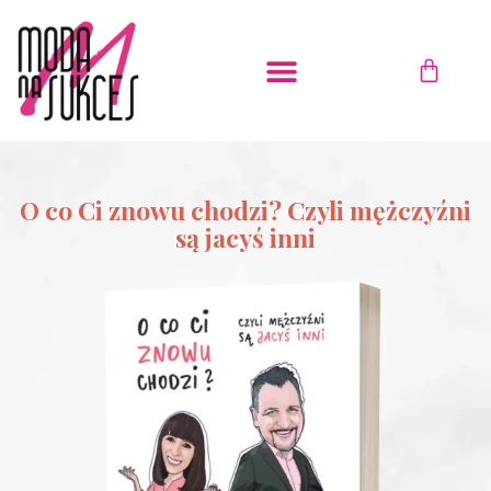
Przejdź
do
WÓZE
treści
O co Ci znowu chodzi? Czyli mężczyźni
są jacyś inni