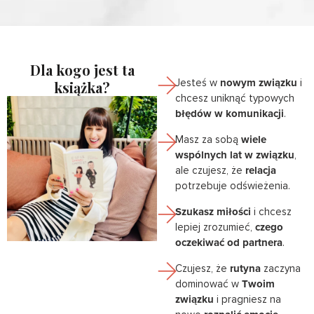
Dla kogo jest ta
Jesteś w
nowym związku
i
książka?
chcesz uniknąć typowych
błędów w komunikacji
.
Masz za sobą
wiele
wspólnych lat w związku
,
ale czujesz, że
relacja
potrzebuje odświeżenia.
Szukasz miłości
i chcesz
lepiej zrozumieć,
czego
oczekiwać od partnera
.
Czujesz, że
rutyna
zaczyna
dominować w
Twoim
związku
i pragniesz na