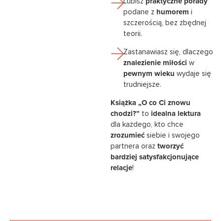
Lubisz
praktyczne porady
podane z
humorem
i
szczerością, bez zbędnej
teorii.
Zastanawiasz się, dlaczego
znalezienie miłości
w
pewnym wieku
wydaje się
trudniejsze.
Książka „O co Ci znowu
chodzi?”
to
idealna lektura
dla każdego, kto chce
zrozumieć
siebie i swojego
partnera oraz
tworzyć
bardziej satysfakcjonujące
relacje
!