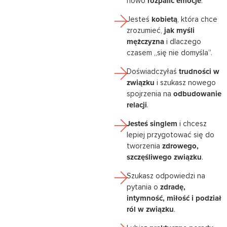
nowo
rozpalić emocje
.
Jesteś
kobietą
, która chce
zrozumieć,
jak myśli
mężczyzna
i dlaczego
czasem „się nie domyśla”.
Doświadczyłaś
trudności w
związku
i szukasz nowego
spojrzenia na
odbudowanie
relacji
.
Jesteś singlem
i chcesz
lepiej przygotować się do
tworzenia
zdrowego,
szczęśliwego związku
.
Szukasz odpowiedzi na
pytania o
zdradę,
intymność, miłość i podział
ról w związku
.