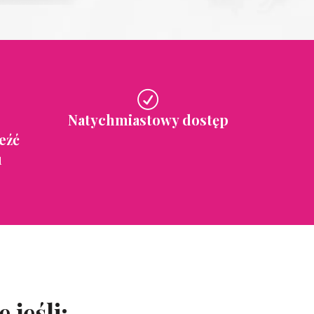
Natychmiastowy dostęp
eźć
u
 jeśli: