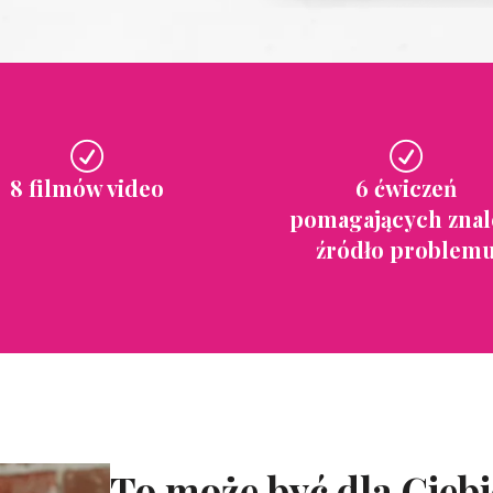
8 filmów video
6 ćwiczeń
pomagających znal
źródło problem
To może być dla Ciebie