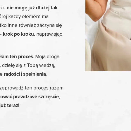
 że
nie mogę już dłużej tak
tórej każdy element ma
stko inne również zaczyna się
 –
krok po kroku
, naprawiając
łam ten proces
. Moja droga
, dzielę się z Tobą wiedzą,
ne
radości
i
spełnienia
.
zeprowadź ten proces razem
ować prawdziwe szczęście
,
już teraz!