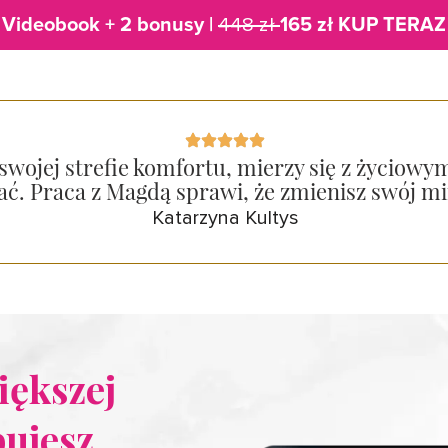
Videobook + 2 bonusy |
448 zł
165 zł
KUP TERAZ
swojej strefie komfortu, mierzy się z życio
ać. Praca z Magdą sprawi, że zmienisz swój mi
Katarzyna Kultys
iększej
bujesz