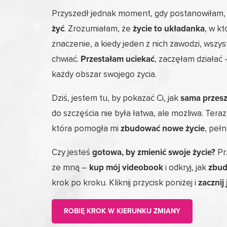
Przyszedł jednak moment, gdy postanowiłam,
żyć
. Zrozumiałam, że
życie to układanka
, w k
znaczenie, a kiedy jeden z nich zawodzi, wszy
chwiać.
Przestałam uciekać
, zaczęłam działać
każdy obszar swojego życia.
Dziś, jestem tu, by pokazać Ci, jak
sama przesz
do szczęścia nie była łatwa, ale możliwa. Teraz
która pomogła mi
zbudować nowe życie
, peł
Czy jesteś
gotowa, by zmienić swoje życie?
Pr
ze mną –
kup mój videobook
i odkryj, jak
zbud
krok po kroku. Kliknij przycisk poniżej i
zacznij 
ROBIĘ KROK W KIERUNKU ZMIANY