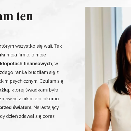
am ten
którym wszystko się wali. Tak
ała
moja firma, a moje
kłopotach finansowych
, w
ażdego ranka budziłam się z
stkim psychicznym. Czułam się
ażką
, której świadkami była
ozmawiać z nikim ani nikomu
 przed światem
. Narastający
dy dzień zdawał się coraz