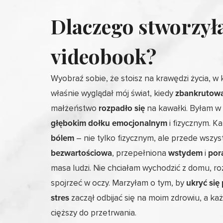
Dlaczego stworzył
videobook?
Wyobraź sobie, że stoisz na krawędzi życia, w 
właśnie wyglądał mój świat, kiedy
zbankrutow
małżeństwo
rozpadło się
na kawałki. Byłam w
głębokim dołku emocjonalnym
i fizycznym. K
bólem
– nie tylko fizycznym, ale przede wszy
bezwartościowa
, przepełniona
wstydem
i
por
masa ludzi. Nie chciałam wychodzić z domu, r
spojrzeć w oczy. Marzyłam o tym, by
ukryć się
stres
zaczął odbijać się na moim zdrowiu, a każ
cięższy do przetrwania.